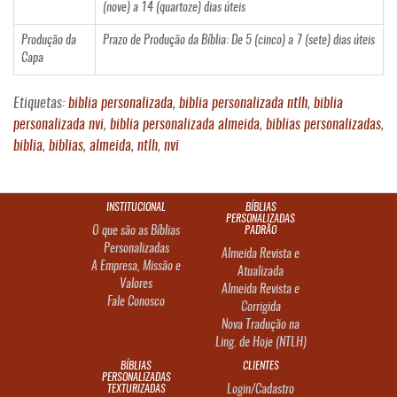
(nove) a 14 (quartoze) dias úteis
Produção da
Prazo de Produção da Bíblia: De 5 (cinco) a 7 (sete) dias úteis
Capa
Etiquetas:
biblia personalizada
,
biblia personalizada ntlh
,
biblia
personalizada nvi
,
biblia personalizada almeida
,
biblias personalizadas
,
biblia
,
biblias
,
almeida
,
ntlh
,
nvi
INSTITUCIONAL
BÍBLIAS
PERSONALIZADAS
O que são as Bíblias
PADRÃO
Personalizadas
Almeida Revista e
A Empresa, Missão e
Atualizada
Valores
Almeida Revista e
Fale Conosco
Corrigida
Nova Tradução na
Ling. de Hoje (NTLH)
BÍBLIAS
CLIENTES
PERSONALIZADAS
TEXTURIZADAS
Login/Cadastro