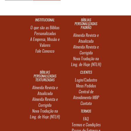
INSTITUCIONAL
BÍBLIAS
PERSONALIZADAS
O que são as Bíblias
PADRÃO
Personalizadas
Almeida Revista e
A Empresa, Missão e
Atualizada
Valores
Almeida Revista e
Fale Conosco
Corrigida
Nova Tradução na
Ling. de Hoje (NTLH)
BÍBLIAS
CLIENTES
PERSONALIZADAS
TEXTURIZADAS
Login/Cadastro
Meus Pedidos
Almeida Revista e
Central de
Atualizada
Atendimento MBP
Almeida Revista e
Contato
Corrigida
Nova Tradução na
TERMOS
Ling. de Hoje (NTLH)
FAQ
Termos e Condições