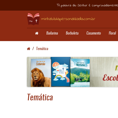
“A palavra do Senhor é comprovadamente
minhabibliapersonalizada.com.br
Bailarina
Borboleta
Casamento
Floral
Temática
Temática