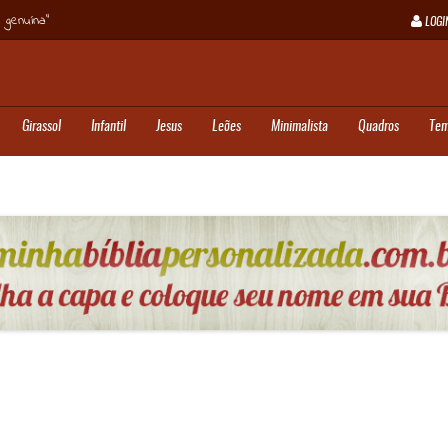
 genuína”
LOGI
Girassol
Infantil
Jesus
Leões
Minimalista
Quadros
Tem