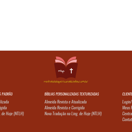
S PADRÃO
BÍBLIAS PERSONALIZADAS TEXTURIZADAS
CLIENT
lizada
Almeida Revista e Atualizada
Login/
igida
Almeida Revista e Corrigida
Meus 
. de Hoje (NTLH)
Nova Tradução na Ling. de Hoje (NTLH)
Centra
Conta