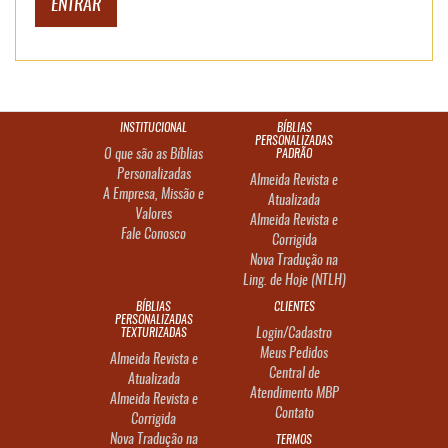
INSTITUCIONAL
BÍBLIAS
PERSONALIZADAS
O que são as Bíblias
PADRÃO
Personalizadas
Almeida Revista e
A Empresa, Missão e
Atualizada
Valores
Almeida Revista e
Fale Conosco
Corrigida
Nova Tradução na
Ling. de Hoje (NTLH)
BÍBLIAS
CLIENTES
PERSONALIZADAS
TEXTURIZADAS
Login/Cadastro
Meus Pedidos
Almeida Revista e
Central de
Atualizada
Atendimento MBP
Almeida Revista e
Contato
Corrigida
Nova Tradução na
TERMOS