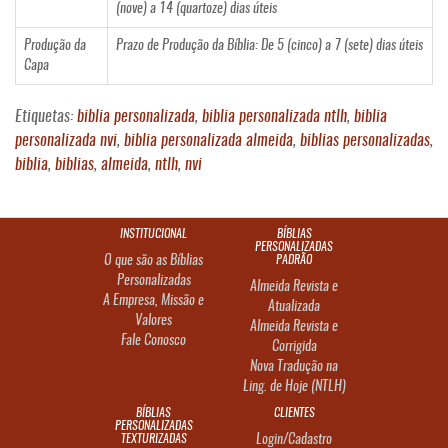
(nove) a 14 (quartoze) dias úteis
Produção da
Prazo de Produção da Bíblia: De 5 (cinco) a 7 (sete) dias úteis
Capa
Etiquetas:
biblia personalizada
,
biblia personalizada ntlh
,
biblia
personalizada nvi
,
biblia personalizada almeida
,
biblias personalizadas
,
biblia
,
biblias
,
almeida
,
ntlh
,
nvi
INSTITUCIONAL
BÍBLIAS
PERSONALIZADAS
O que são as Bíblias
PADRÃO
Personalizadas
Almeida Revista e
A Empresa, Missão e
Atualizada
Valores
Almeida Revista e
Fale Conosco
Corrigida
Nova Tradução na
Ling. de Hoje (NTLH)
BÍBLIAS
CLIENTES
PERSONALIZADAS
TEXTURIZADAS
Login/Cadastro