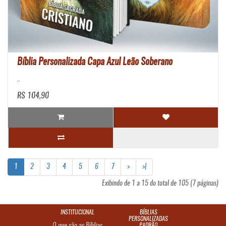
Bíblia Personalizada Capa Azul Leão Soberano
..
R$ 104,90
1
2
3
4
5
6
7
>
>|
Exibindo de 1 a 15 do total de 105 (7 páginas)
INSTITUCIONAL
BÍBLIAS
PERSONALIZADAS
PADRÃO