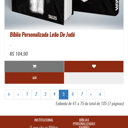
Bíblia Personalizada Leão De Judá
..
R$ 104,90
|<
<
1
2
3
4
5
6
7
>
>|
Exibindo de 61 a 75 do total de 105 (7 páginas)
INSTITUCIONAL
BÍBLIAS
PERSONALIZADAS
PADRÃO