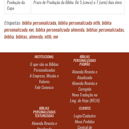
Produção da
Prazo de Produção da Bíblia: De 5 (cinco) a 7 (sete) dias úteis
Capa
Etiquetas:
biblia personalizada
,
biblia personalizada ntlh
,
biblia
personalizada nvi
,
biblia personalizada almeida
,
biblias personalizadas
,
biblia
,
biblias
,
almeida
,
ntlh
,
nvi
INSTITUCIONAL
BÍBLIAS
PERSONALIZADAS
O que são as Bíblias
PADRÃO
Personalizadas
Almeida Revista e
A Empresa, Missão e
Atualizada
Valores
Almeida Revista e
Fale Conosco
Corrigida
Nova Tradução na
Ling. de Hoje (NTLH)
BÍBLIAS
CLIENTES
PERSONALIZADAS
TEXTURIZADAS
Login/Cadastro
Meus Pedidos
Almeida Revista e
Central de